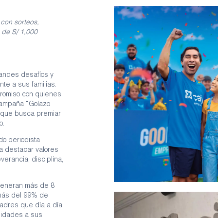
 con sorteos,
 de S/ 1,000
andes desafíos y
e a sus familias.
promiso con quienes
campaña “Golazo
a que busca premiar
o.
do periodista
ra destacar valores
erancia, disciplina,
generan más de 8
 más del 99% de
adres que día a día
unidades a sus