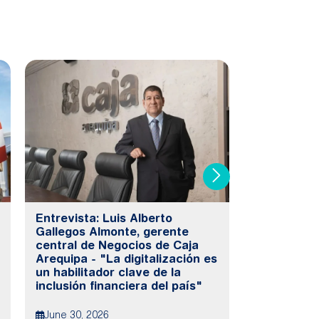
Entrevista: Luis Alberto
Caja Arequ
Gallegos Almonte, gerente
atención in
central de Negocios de Caja
servicios 
Arequipa - "La digitalización es
experienci
un habilitador clave de la
accesible
inclusión financiera del país"
June 25, 20
June 30, 2026