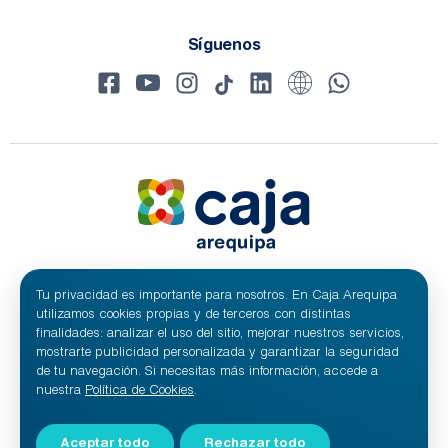
Síguenos
Tu privacidad es importante para nosotros. En Caja Arequipa
© 2024 Caja Arequipa - RUC 20100209641
Todos los derechos reservados.
utilizamos cookies propias y de terceros con distintas
Caja Municipal de Ahorro y Crédito de Arequipa S.A.
finalidades: analizar el uso del sitio, mejorar nuestros servicios,
mostrarte publicidad personalizada y garantizar la seguridad
de tu navegación. Si necesitas más información, accede a
nuestra
Política de Cookies
.
Aceptar todo
Rechazar todo