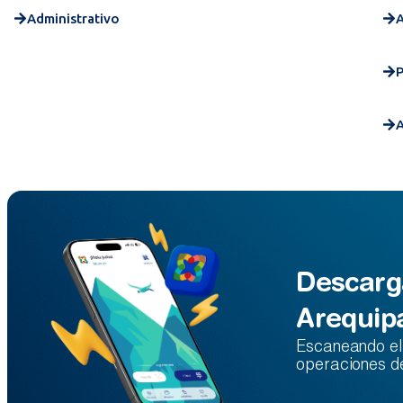
Administrativo
A
P
A
Descarg
Arequip
Escaneando el 
operaciones d