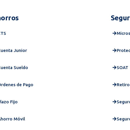
orros​
Segur
CTS
Micro
uenta Junior
Protec
Cuenta Sueldo
SOAT
Órdenes de Pago
Retir
lazo Fijo
Segur
horro Móvil
Seguro