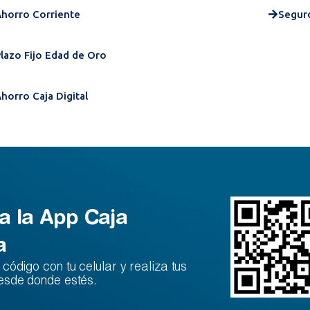
horro Corriente
Seguro
lazo Fijo Edad de Oro
horro Caja Digital
a la App Caja
a
código con tu celular y realiza tus
esde donde estés.