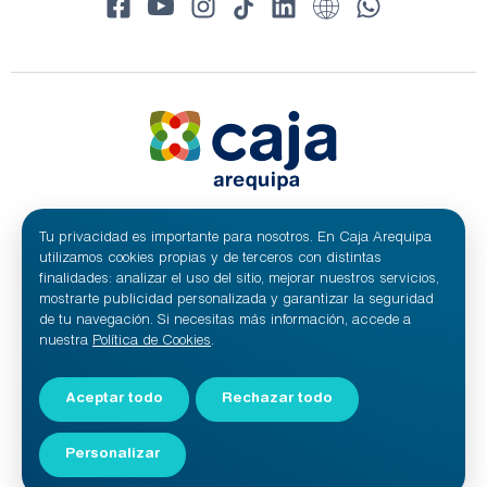
Tu privacidad es importante para nosotros. En Caja Arequipa
© 2024 Caja Arequipa - RUC 20100209641
Todos los derechos reservados.
utilizamos cookies propias y de terceros con distintas
Caja Municipal de Ahorro y Crédito de Arequipa S.A.
finalidades: analizar el uso del sitio, mejorar nuestros servicios,
mostrarte publicidad personalizada y garantizar la seguridad
de tu navegación. Si necesitas más información, accede a
nuestra
Política de Cookies
.
Aceptar todo
Rechazar todo
Personalizar