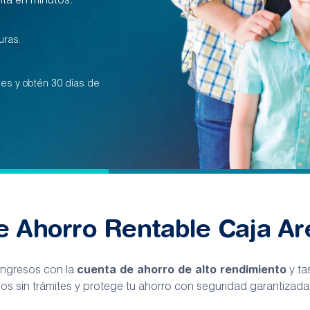
nta en minutos.
uras.
res y obtén 30 días de
e Ahorro Rentable Caja Ar
cuenta de ahorro de alto rendimiento
ingresos con la
y ta
s sin trámites y protege tu ahorro con seguridad garantizada.