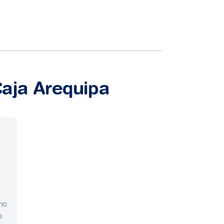
Caja Arequipa
no
s