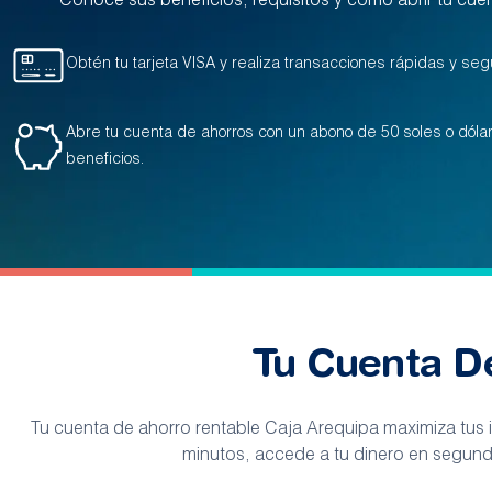
Conoce sus beneficios, requisitos y cómo abrir tu cue
Obtén tu tarjeta VISA y realiza transacciones rápidas y seg
Abre tu cuenta de ahorros con un abono de 50 soles o dóla
beneficios.
Tu Cuenta D
Tu cuenta de ahorro rentable Caja Arequipa maximiza tus 
minutos, accede a tu dinero en segundo