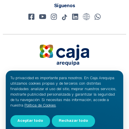
Síguenos
Tu privacidad es importante para nosotros. En Caja Arequipa
© 2024 Caja Arequipa - RUC 20100209641
Todos los derechos reservados.
utilizamos cookies propias y de terceros con distintas
Caja Municipal de Ahorro y Crédito de Arequipa S.A.
finalidades: analizar el uso del sitio, mejorar nuestros servicios,
mostrarte publicidad personalizada y garantizar la seguridad
de tu navegación. Si necesitas más información, accede a
nuestra
Política de Cookies
.
Aceptar todo
Rechazar todo