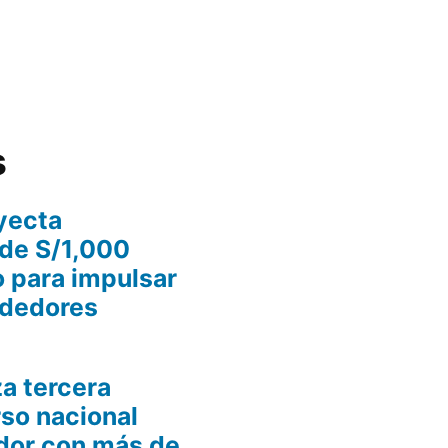
s
yecta
de S/1,000
o para impulsar
ndedores
a tercera
rso nacional
dor con más de