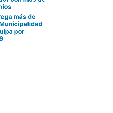
mios
rega más de
 Municipalidad
uipa por
6