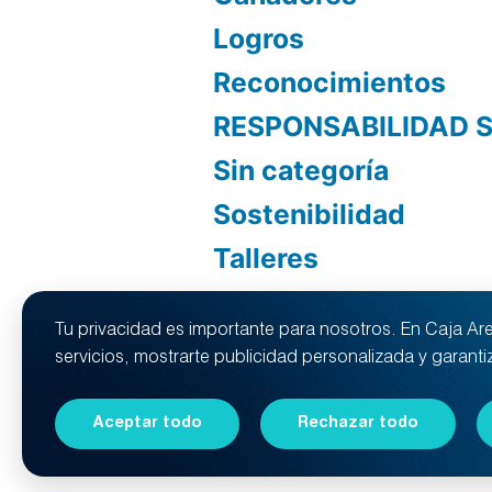
Logros
Reconocimientos
RESPONSABILIDAD 
Sin categoría
Sostenibilidad
Talleres
Tu privacidad es importante para nosotros. En Caja Arequ
servicios, mostrarte publicidad personalizada y garant
Caja Arequipa
,
Funciona gracias a
Aceptar todo
Rechazar todo