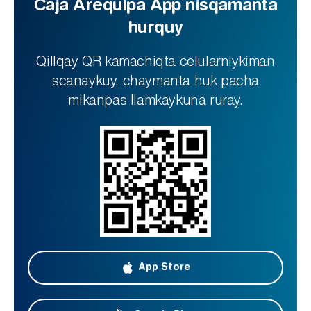
Caja Arequipa App nisqamanta
hurquy
Qillqay QR kamachiqta celularniykiman
scanaykuy, chaymanta huk pacha
mikanpas llamkaykuna ruray.
App Store