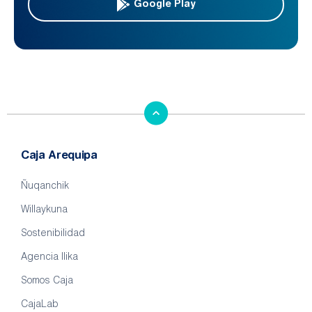
Google Play
Caja Arequipa
Ñuqanchik
Willaykuna
Sostenibilidad
Agencia llika
Somos Caja
CajaLab