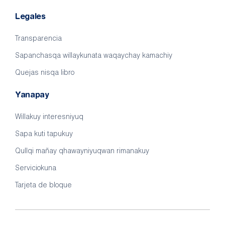
Legales
Transparencia
Sapanchasqa willaykunata waqaychay kamachiy
Quejas nisqa libro
Yanapay
Willakuy interesniyuq
Sapa kuti tapukuy
Qullqi mañay qhawayniyuqwan rimanakuy
Serviciokuna
Tarjeta de bloque