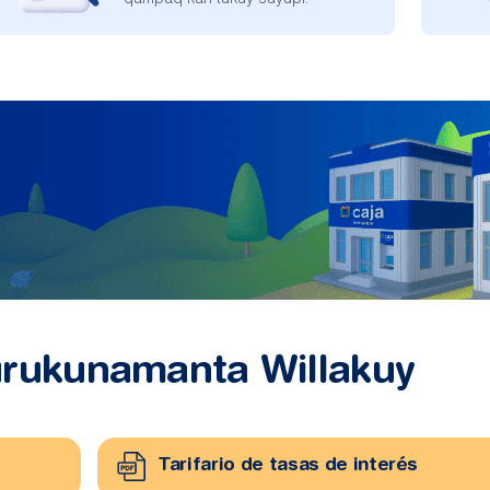
qampaq kan tukuy suyupi.
rukunamanta Willakuy
Tarifario de tasas de interés