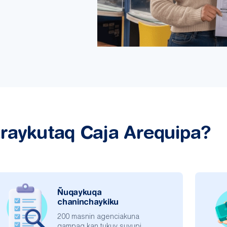
raykutaq Caja Arequipa?
Ñuqaykuqa
chaninchaykiku
200 masnin agenciakuna