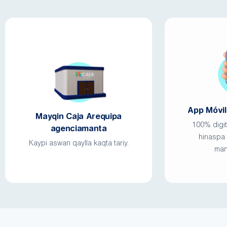
App Móvi
Mayqin Caja Arequipa
100% digi
agenciamanta
hinaspa
Kaypi aswan qaylla kaqta tariy.
man