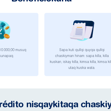
 10.000,00 musuq
Sapa kuti qullqi quyqa qullqi
ekunapaq.
chaskiyman hinam: sapa killa, killa
kuskan, iskay killa, kimsa killa, kimsa kil
utaq kuska wata.
rédito nisqaykitaqa chaski