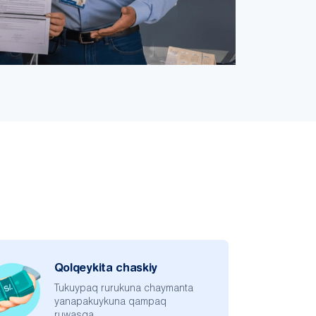
Qolqeykita chaskiy
Tukuypaq rurukuna chaymanta
yanapakuykuna qampaq