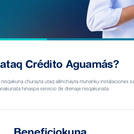
ataq Crédito Aguamás?
 nisqakuna churayta utaq allinchayta munanku instalaciones sa
nakunata hinaspa servicio de drenaje nisqakunata.
Beneficiokuna