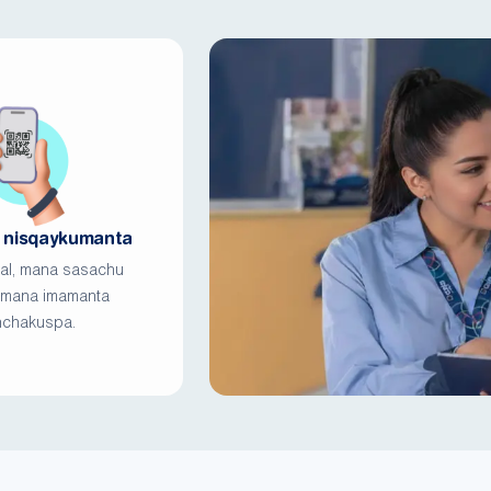
l nisqaykumanta
tal, mana sasachu
 mana imamanta
chakuspa.