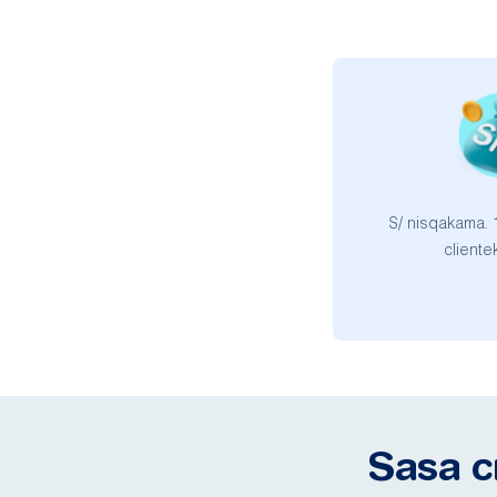
S/ nisqakama.
client
Sasa c