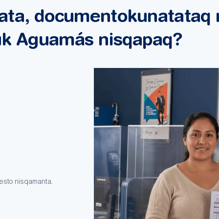
nata, documentokunatataq 
uk Aguamás nisqapaq?
esto nisqamanta.