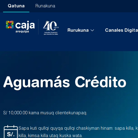
Qatuna
Runakuna
Rurukuna
Canales Digita
Aguamás Crédito
S/ 10,000.00 kama musuq clientekunapaq.
Sapa kuti qullqi quyqa qullqi chaskiyman hinam: sapa killa, kil
killa, kimsa killa utaq kuska wata.