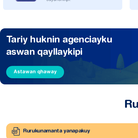
suyunchikpi.
Tariy huknin agenciayku
aswan qayllaykipi
Astawan qhaway
Ru
Rurukunamanta yanapakuy