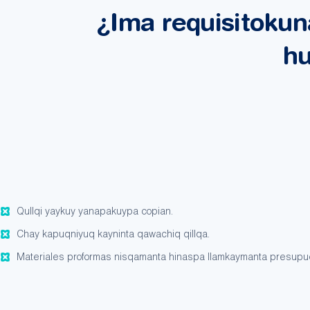
¿Ima requisitoku
h
Qullqi yaykuy yanapakuypa copian.
Chay kapuqniyuq kayninta qawachiq qillqa.
Materiales proformas nisqamanta hinaspa llamkaymanta presupu