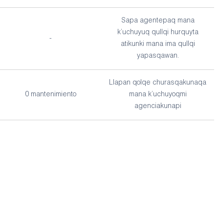
Sapa agentepaq mana
k’uchuyuq qullqi hurquyta
-
atikunki mana ima qullqi
yapasqawan.
Llapan qolqe churasqakunaqa
0 mantenimiento
mana k’uchuyoqmi
agenciakunapi