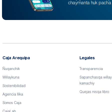
chaymanta huk pacha 
Caja Arequipa
Legales
Ñuqanchik
Transparencia
Willaykuna
Sapanchasqa willa
kamachiy
Sostenibilidad
Quejas nisqa libro
Agencia llika
Somos Caja
CajaLab