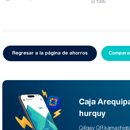
S/ 1000.
Regresar a la página de ahorros
Compara 
Caja Arequip
hurquy
Qillqay QR kamachiqta