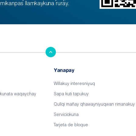
mikanpas llamkaykuna ruray.
Yanapay
Willakuy interesniyuq
ykunata waqaychay
Sapa kuti tapukuy
Qullqi mañay qhawayniyuqwan rimanakuy
Serviciokuna
Tarjeta de bloque