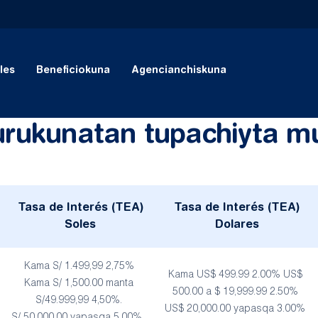
les
Beneficiokuna
Agencianchiskuna
urukunatan tupachiyta m
Tasa de Interés (TEA)
Tasa de Interés (TEA)
Soles
Dolares
Kama S/ 1.499,99 2,75%
Kama US$ 499.99 2.00% US$
Kama S/ 1,500.00 manta
500.00 a $ 19,999.99 2.50%
S/49.999,99 4,50%.
US$ 20,000.00 yapasqa 3.00%