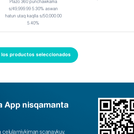
Plazo 360 punchawkama
s/49,999.99 5.30% aswan
hatun utaq kaqlla s/50,000.00
5.40%
los productos seleccionados
a App nisqamanta
 celularniykiman scanaykuy,