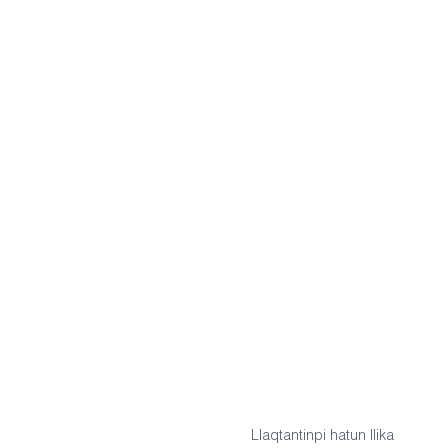
Llaqtantinpi hatun llika