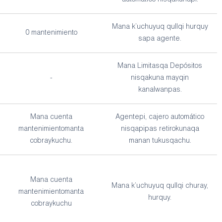
automático nisqakunapi.
Mana k’uchuyuq qullqi hurquy
0 mantenimiento
sapa agente.
Mana Limitasqa Depósitos
-
nisqakuna mayqin
kanalwanpas.
Mana cuenta
Agentepi, cajero automático
mantenimientomanta
nisqapipas retirokunaqa
cobraykuchu.
manan tukusqachu.
Mana cuenta
Mana k’uchuyuq qullqi churay,
mantenimientomanta
hurquy.
cobraykuchu