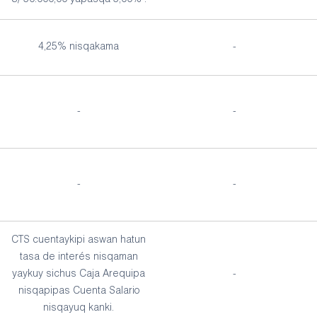
S/ 50.000,00 yapasqa 5,00% .
4,25% nisqakama
-
-
-
-
-
CTS cuentaykipi aswan hatun
tasa de interés nisqaman
yaykuy sichus Caja Arequipa
-
nisqapipas Cuenta Salario
nisqayuq kanki.