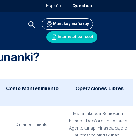
Español
Quechua
Manukuy mañakuy
Internetpi bancopi
unanki?
Costo Mantenimiento
Operaciones Libres
Mana tukusqa Retirokuna
hinaspa Depósitos nisqakuna
0 mantenimiento
Agentekunapi hinaspa cajero