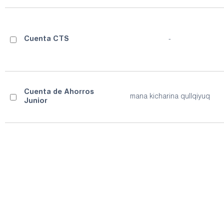
Cuenta CTS
-
Cuenta de Ahorros
mana kicharina qullqiyuq
Junior