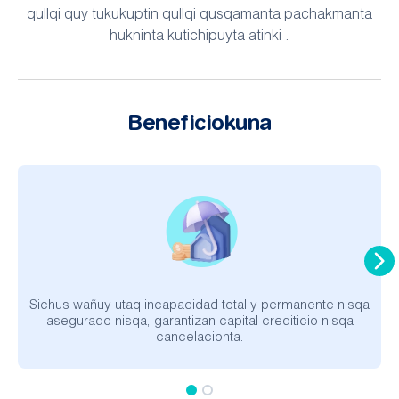
qullqi quy tukukuptin qullqi qusqamanta pachakmanta
hukninta kutichipuyta atinki .
Beneficiokuna
Sichus wañuy utaq incapacidad total y permanente nisqa
asegurado nisqa, garantizan capital crediticio nisqa
cancelacionta.