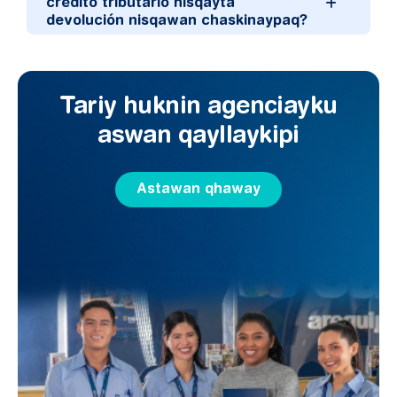
crédito tributario nisqayta
devolución nisqawan chaskinaypaq?
Tariy huknin agenciayku
aswan qayllaykipi
Astawan qhaway