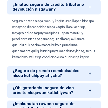
¿Imataq seguro de crédito tributario
devolución nisqawan?
Seguro de vida nisqa, wañuy kaqtin utaq llapan hinaspa
wiñaypaq discapacidad nisqa kaqtin, llank’achisqa,
mayqen qolqe tarpuy wasipipas llapan manukuy
pendiente nisqa paganapaq; Hinallataq, akllanata
qusunki huk pachakmanta huknin primakuna
qusqamanta qullqi kutichipuyta mañakunaykipaq, sichus
kamachiypi willasqa condicionkuna hunt'asqa kaptin.
¿Seguro de prenda reembolsables
nisqa kutichipuy atiychu?
¿Obligatoriochu seguro de vida
crédito nisqawan kutichiywan?
¿Imakunatan ruwana seguro de