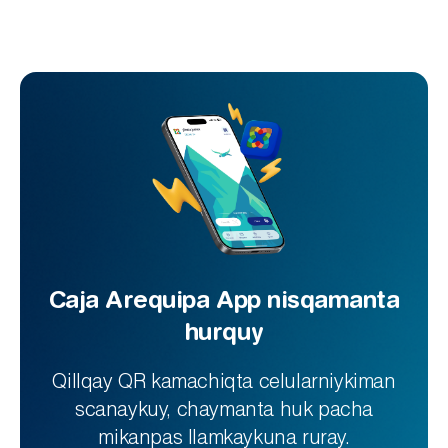
Caja Arequipa App nisqamanta
hurquy
Qillqay QR kamachiqta celularniykiman
scanaykuy, chaymanta huk pacha
mikanpas llamkaykuna ruray.