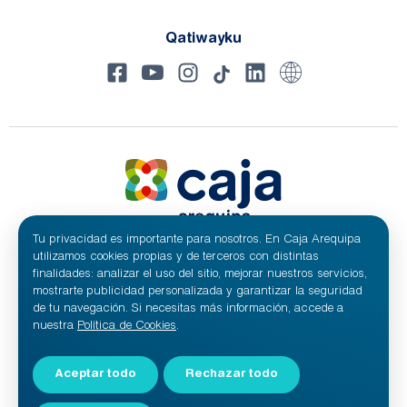
Qatiwayku
Tu privacidad es importante para nosotros. En Caja Arequipa
utilizamos cookies propias y de terceros con distintas
© 2024 CajaArequipa | Tukuy hayñikuna waqaychasqa.
finalidades: analizar el uso del sitio, mejorar nuestros servicios,
mostrarte publicidad personalizada y garantizar la seguridad
de tu navegación. Si necesitas más información, accede a
nuestra
Política de Cookies
.
Aceptar todo
Rechazar todo