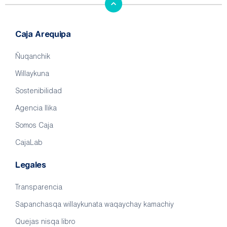
Caja Arequipa
Ñuqanchik
Willaykuna
Sostenibilidad
Agencia llika
Somos Caja
CajaLab
Legales
Transparencia
Sapanchasqa willaykunata waqaychay kamachiy
Quejas nisqa libro