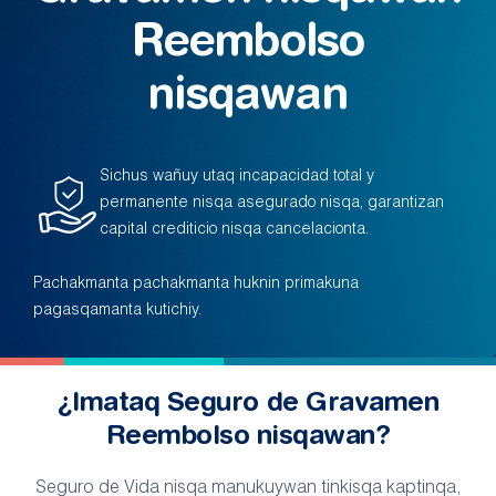
Reembolso
nisqawan
Sichus wañuy utaq incapacidad total y
permanente nisqa asegurado nisqa, garantizan
capital crediticio nisqa cancelacionta.
Pachakmanta pachakmanta huknin primakuna
pagasqamanta kutichiy.
¿Imataq Seguro de Gravamen
Reembolso nisqawan?
Seguro de Vida nisqa manukuywan tinkisqa kaptinqa,