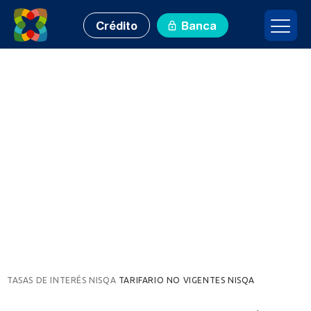
Crédito
Banca
Tasas de interés nisqa
Tasas, tasas, comisiones activas y pasivas
nisqakuna
TASAS DE INTERÉS​ NISQA
TARIFARIO NO VIGENTES NISQA