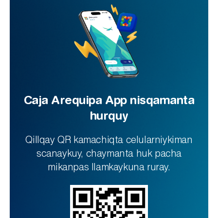
Caja Arequipa App nisqamanta
hurquy
Qillqay QR kamachiqta celularniykiman
scanaykuy, chaymanta huk pacha
mikanpas llamkaykuna ruray.