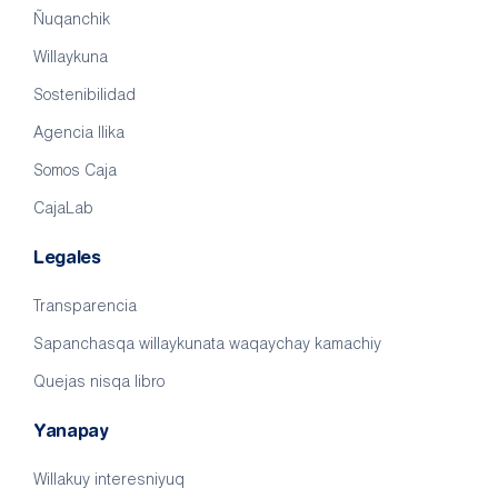
Ñuqanchik
Willaykuna
Sostenibilidad
Agencia llika
Somos Caja
CajaLab
Legales
Transparencia
Sapanchasqa willaykunata waqaychay kamachiy
Quejas nisqa libro
Yanapay
Willakuy interesniyuq