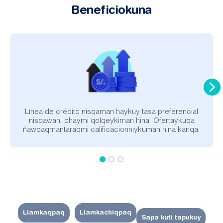
Beneficiokuna
Línea de crédito nisqaman haykuy tasa preferencial
nisqawan, chaymi qolqeykiman hina. Ofertaykuqa
ñawpaqmantaraqmi calificacionniykuman hina kanqa.
Llamkaqpaq
Llamkachiqpaq
Sapa kuti tapukuy