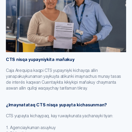
CTS nisqa yupayniykita mañakuy
Caja Arequipa kaqpi CTS yupayniyki kichayqa allin
yanapakuykunaman yaykuyta atikunki imaynachus munay tasas
de interés kaqwan Cuentaykita kikiykipi mañakuy chaymanta
aswan allin qullqi waqaychay tarifaman tikray.
¿Imaynatataq CTS nisqa yupayta kichasunman?
CTS yupayta kichaypaq, kay ruwaykunata yachanayki tiyan:
1. Agenciaykuman asuykuy