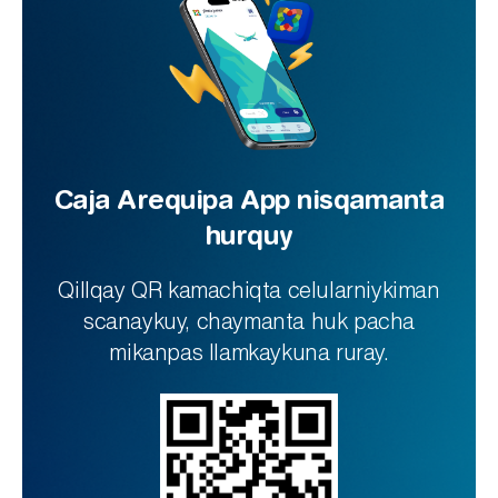
Caja Arequipa App nisqamanta
hurquy
Qillqay QR kamachiqta celularniykiman
scanaykuy, chaymanta huk pacha
mikanpas llamkaykuna ruray.