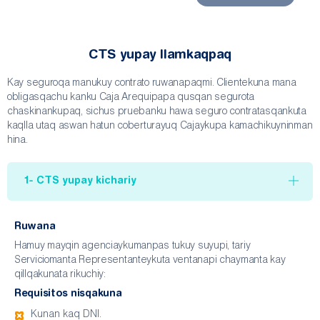
CTS yupay llamkaqpaq
Kay seguroqa manukuy contrato ruwanapaqmi. Clientekuna mana
obligasqachu kanku Caja Arequipapa qusqan segurota
chaskinankupaq, sichus pruebanku hawa seguro contratasqankuta
kaqlla utaq aswan hatun coberturayuq Cajaykupa kamachikuyninman
hina.
1- CTS yupay kichariy
Ruwana
Hamuy mayqin agenciaykumanpas tukuy suyupi, tariy
Serviciomanta Representanteykuta ventanapi chaymanta kay
qillqakunata rikuchiy:
Requisitos nisqakuna
Kunan kaq DNI.