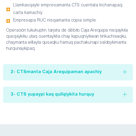
Llamkasqayki empresamanta CTS cuentata kichanapaq
carta kamachiy.
Empresapa RUC nisqamanta copia simple.
Operación tukukuptin, tarjeta de débito Caja Arequipa nisqaykita
qusqaykiku utaq cuentaykita chay kapuqniykiwan tinkuchisaqku,
chaymanta willayta qusaqku hamuq pachakunapi saldoykimanta
hurqunaykipaq.
2- CTSmanta Caja Arequipaman apachiy
3- CTS yupaypi kaq qullqiykita hurquy