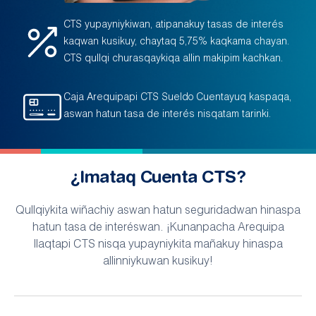
CTS yupayniykiwan, atipanakuy tasas de interés
kaqwan kusikuy, chaytaq 5,75% kaqkama chayan.
CTS qullqi churasqaykiqa allin makipim kachkan.
Caja Arequipapi CTS Sueldo Cuentayuq kaspaqa,
aswan hatun tasa de interés nisqatam tarinki.
¿Imataq Cuenta CTS?
Qullqiykita wiñachiy aswan hatun seguridadwan hinaspa
hatun tasa de interéswan. ¡Kunanpacha Arequipa
llaqtapi CTS nisqa yupayniykita mañakuy hinaspa
allinniykuwan kusikuy!