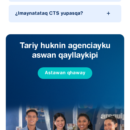
¿Imaynatataq CTS yupasqa?
Tariy huknin agenciayku
aswan qayllaykipi
Astawan qhaway