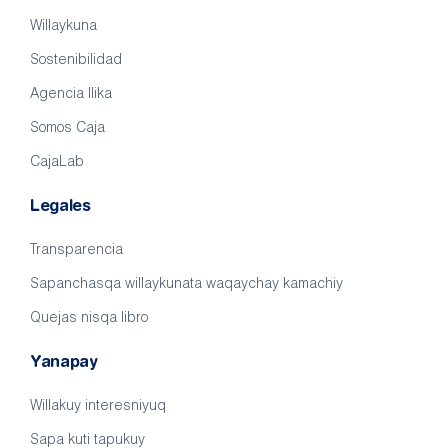
Willaykuna
Sostenibilidad
Agencia llika
Somos Caja
CajaLab
Legales
Transparencia
Sapanchasqa willaykunata waqaychay kamachiy
Quejas nisqa libro
Yanapay
Willakuy interesniyuq
Sapa kuti tapukuy