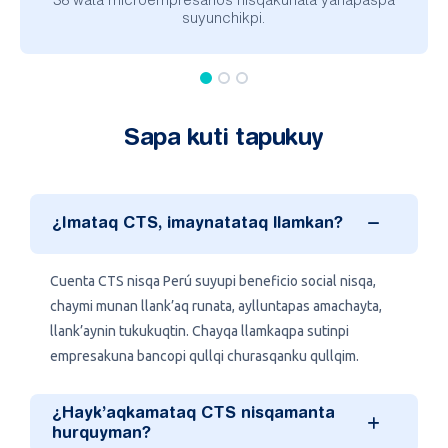
38 wata microempresarios nisqakunata yanapaspa
suyunchikpi.
Sapa kuti tapukuy
¿Imataq CTS, imaynatataq llamkan?
Cuenta CTS nisqa Perú suyupi beneficio social nisqa,
chaymi munan llank’aq runata, aylluntapas amachayta,
llank’aynin tukukuqtin. Chayqa llamkaqpa sutinpi
empresakuna bancopi qullqi churasqanku qullqim.
¿Hayk’aqkamataq CTS nisqamanta
hurquyman?