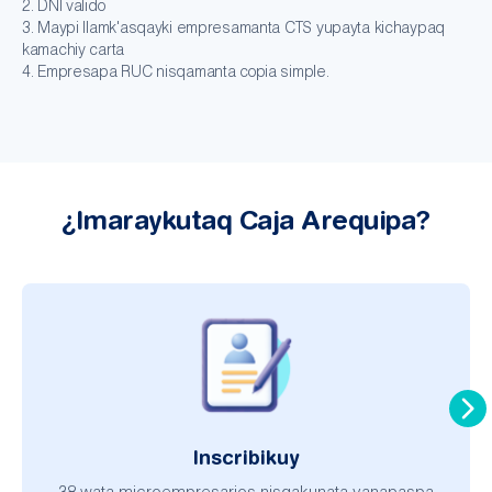
2. DNI valido
3. Maypi llamk'asqayki empresamanta CTS yupayta kichaypaq
kamachiy carta
4. Empresapa RUC nisqamanta copia simple.
¿Imaraykutaq Caja Arequipa?
Inscribikuy