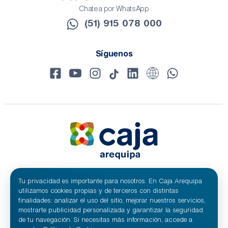
Chatea por WhatsApp
(51) 915 078 000​
Síguenos
Tu privacidad es importante para nosotros. En Caja Arequipa
© 2024 Caja Arequipa - RUC 20100209641
Todos los derechos reservados.
utilizamos cookies propias y de terceros con distintas
Caja Municipal de Ahorro y Crédito de Arequipa S.A.
finalidades: analizar el uso del sitio, mejorar nuestros servicios,
mostrarte publicidad personalizada y garantizar la seguridad
de tu navegación. Si necesitas más información, accede a