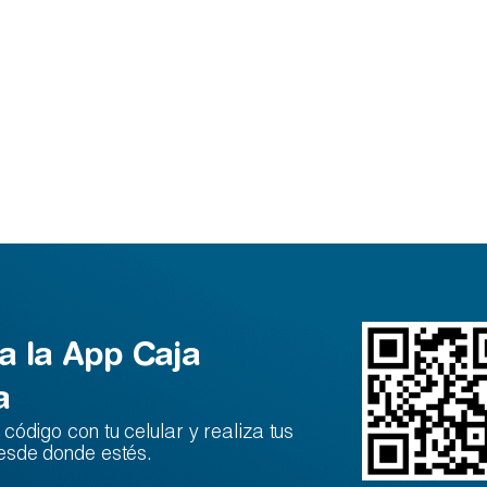
a la App Caja
a
código con tu celular y realiza tus
esde donde estés.