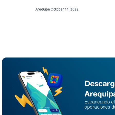
Arequipa
October 11, 2022
Descarg
Arequip
Escaneando el 
operaciones d