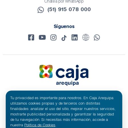
Chatea por WhatsApp
(51) 915 078 000​
Síguenos
Tu privacidad es importante para nosotros. En Caja Arequipa
© 2024 Caja Arequipa - RUC 20100209641
Todos los derechos reservados.
utilizamos cookies propias y de terceros con distintas
Caja Municipal de Ahorro y Crédito de Arequipa S.A.
finalidades: analizar el uso del sitio, mejorar nuestros servicios,
mostrarte publicidad personalizada y garantizar la seguridad
de tu navegación. Si necesitas más información, accede a
nuestra
Política de Cookies
.