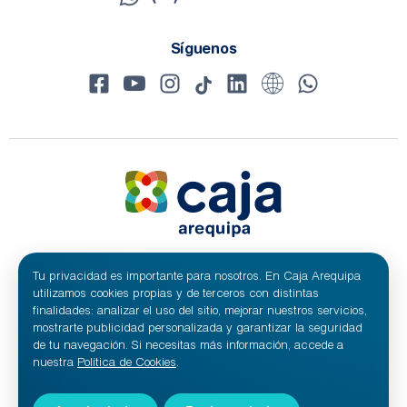
Síguenos
Tu privacidad es importante para nosotros. En Caja Arequipa
© 2024 Caja Arequipa - RUC 20100209641
Todos los derechos reservados.
utilizamos cookies propias y de terceros con distintas
Caja Municipal de Ahorro y Crédito de Arequipa S.A.
finalidades: analizar el uso del sitio, mejorar nuestros servicios,
mostrarte publicidad personalizada y garantizar la seguridad
de tu navegación. Si necesitas más información, accede a
nuestra
Política de Cookies
.