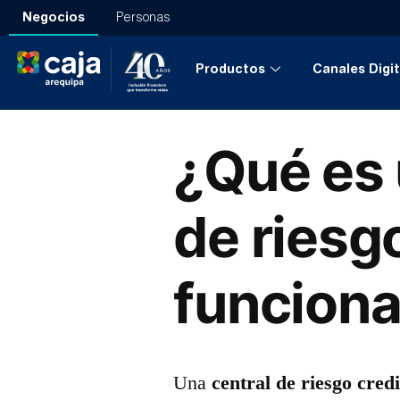
Negocios
Personas
Productos
Canales Digit
¿Qué es 
de riesg
funcion
Una
central de riesgo credi