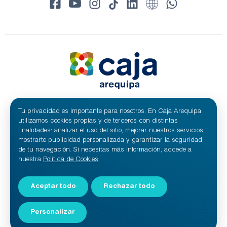
Tu privacidad es importante para nosotros. En Caja Arequipa
© 2024 Caja Arequipa - RUC 20100209641
Todos los derechos reservados.
utilizamos cookies propias y de terceros con distintas
Caja Municipal de Ahorro y Crédito de Arequipa S.A.
finalidades: analizar el uso del sitio, mejorar nuestros servicios,
mostrarte publicidad personalizada y garantizar la seguridad
de tu navegación. Si necesitas más información, accede a
nuestra
Política de Cookies
.
Aceptar todo
Rechazar todo
Personalizar