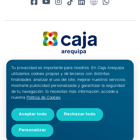
Tu privacidad es importante para nosotros. En Caja Arequipa
© 2024 Caja Arequipa - RUC 20100209641
Todos los derechos reservados.
utilizamos cookies propias y de terceros con distintas
Caja Municipal de Ahorro y Crédito de Arequipa S.A.
finalidades: analizar el uso del sitio, mejorar nuestros servicios,
mostrarte publicidad personalizada y garantizar la seguridad
de tu navegación. Si necesitas más información, accede a
nuestra
Política de Cookies
.
Aceptar todo
Rechazar todo
Personalizar