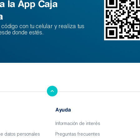
a la App Caja
a
código con tu celular y realiza tus
esde donde estés.
Ayuda
Información de interés
de datos personales
Preguntas frecuentes