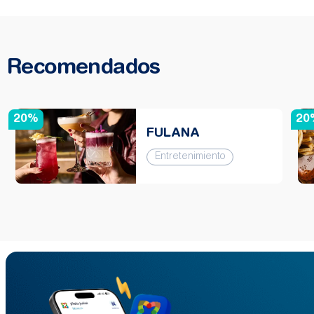
Recomendados
20%
20
FULANA
Entretenimiento