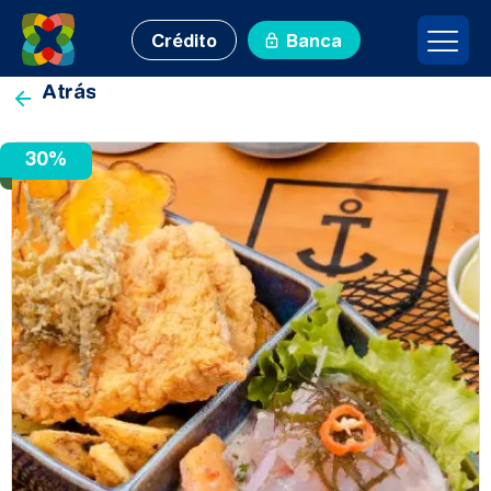
Crédito
Banca
Porcentaje
Atrás
30%