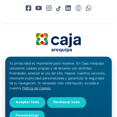
Tu privacidad es importante para nosotros. En Caja Arequipa
© 2024 Caja Arequipa - RUC 20100209641
Todos los derechos reservados.
utilizamos cookies propias y de terceros con distintas
Caja Municipal de Ahorro y Crédito de Arequipa S.A.
finalidades: analizar el uso del sitio, mejorar nuestros servicios,
mostrarte publicidad personalizada y garantizar la seguridad
de tu navegación. Si necesitas más información, accede a
nuestra
Política de Cookies
.
Aceptar todo
Rechazar todo
Personalizar