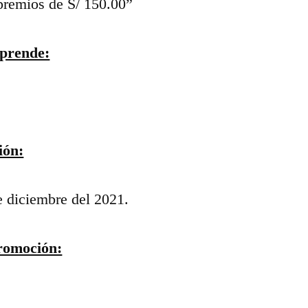
 premios de S/ 150.00”
mprende:
ión:
e diciembre del 2021.
Promoción: