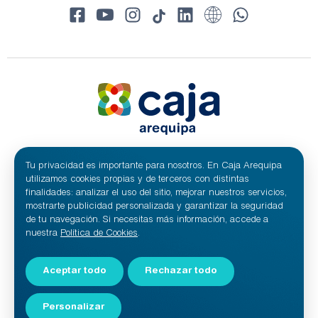
Tu privacidad es importante para nosotros. En Caja Arequipa
© 2024 Caja Arequipa - RUC 20100209641
Todos los derechos reservados.
utilizamos cookies propias y de terceros con distintas
Caja Municipal de Ahorro y Crédito de Arequipa S.A.
finalidades: analizar el uso del sitio, mejorar nuestros servicios,
mostrarte publicidad personalizada y garantizar la seguridad
de tu navegación. Si necesitas más información, accede a
nuestra
Política de Cookies
.
Aceptar todo
Rechazar todo
Personalizar